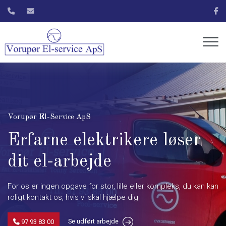
Gå
til
hovedindhold
Vorupør El-Service ApS
Erfarne elektrikere løser
dit el-arbejde
For os er ingen opgave for stor, lille eller kompleks, du kan kan
roligt kontakt os, hvis vi skal hjælpe dig
Se udført arbejde
97 93 83 00